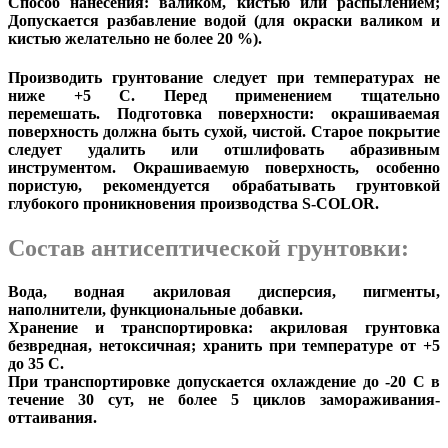
Способ нанесения: валиком, кистью или распылением;
Допускается разбавление водой
(для окраски валиком и
кистью желательно не более 20 %).
Производить грунтование следует при температурах не
ниже +5 С. Перед применением тщательно
перемешать. Подготовка поверхности: окрашиваемая
поверхность должна быть сухой, чистой. Старое покрытие
следует удалить или отшлифовать абразивным
инструментом. Окрашиваемую поверхность, особенно
пористую, рекомендуется обрабатывать грунтовкой
глубокого проникновения производства S-COLOR.
Состав антисептической грунтовки:
Вода, водная акриловая дисперсия, пигменты,
наполнители, функциональные добавки.
Хранение и транспортировка: акриловая грунтовка
безвредная, нетоксичная; хранить при температуре от +5
до 35 С.
При транспортировке допускается охлаждение до -20 С в
течение 30 сут, не более 5 циклов замораживания-
оттаивания.